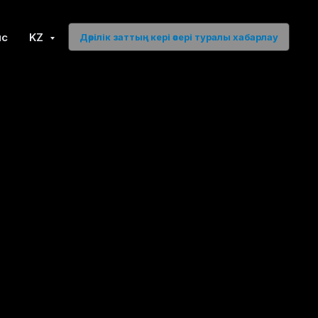
ыс
KZ
Дәрілік заттың кері әсері туралы хабарлау