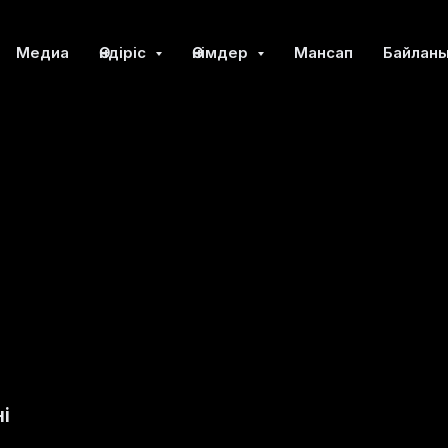
Медиа
Өндіріс
Өнімдер
Мансап
Байлан
і