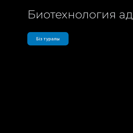
Биотехнология адам
Біз туралы