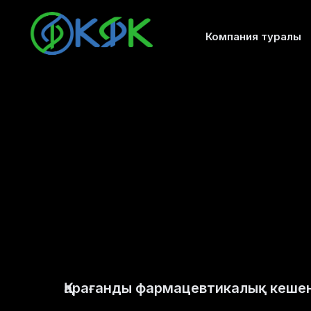
Компания туралы
Қарағанды ​​фармацевтикалық кешен